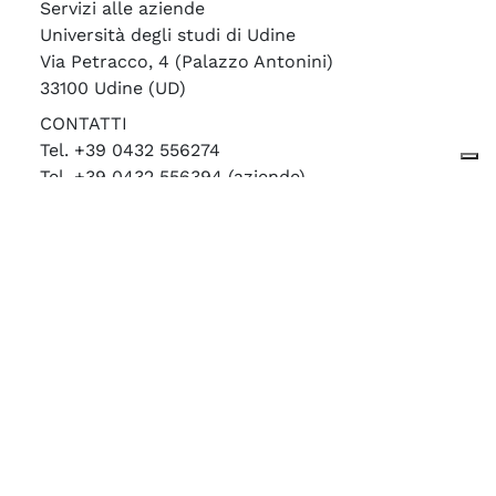
Servizi alle aziende
Università degli studi di Udine
Via Petracco, 4 (Palazzo Antonini)
33100 Udine (UD)
CONTATTI
Tel. +39 0432 556274
Tel. +39 0432 556394 (aziende)
Fax. +39 0432 556389
careercenter@uniud.it
skype: careercenteruniud
ORARI
Lunedì-venerdì
09:30 - 12:30
© 2023 Università degli Studi di Udine - Career
Center - Portale Job Placement