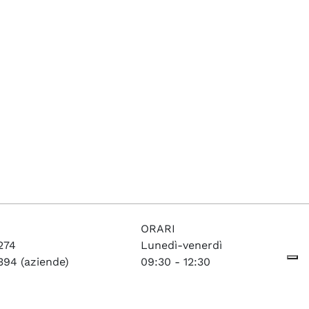
ORARI
274
Lunedì-venerdì
394 (aziende)
09:30 - 12:30
6389
ud.it