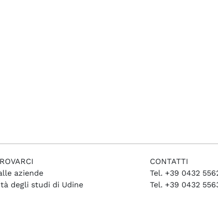
ROVARCI
CONTATTI
alle aziende
Tel. +39 0432 556
tà degli studi di Udine
Tel. +39 0432 556
racco, 4 (Palazzo Antonini)
Fax. +39 0432 55
dine (UD)
careercenter@uni