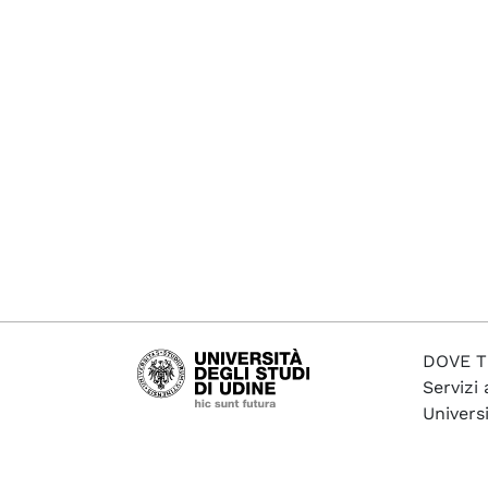
DOVE T
Servizi 
Universi
Via Pet
33100 U