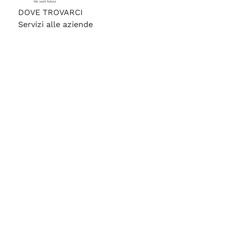
DOVE TROVARCI
Servizi alle aziende
Università degli studi di Udine
Via Petracco, 4 (Palazzo Antonini)
33100 Udine (UD)
CONTATTI
Tel. +39 0432 556274
Tel. +39 0432 556394 (aziende)
Fax. +39 0432 556389
careercenter@uniud.it
skype: careercenteruniud
ORARI
Lunedì-venerdì
09:30 - 12:30
© 2023 Università degli Studi di Udine - Career