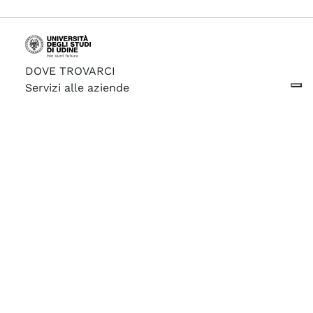
DOVE TROVARCI
Servizi alle aziende
Università degli studi di Udine
Via Petracco, 4 (Palazzo Antonini)
33100 Udine (UD)
CONTATTI
Tel. +39 0432 556274
Tel. +39 0432 556394 (aziende)
Fax. +39 0432 556389
careercenter@uniud.it
skype: careercenteruniud
ORARI
Lunedì-venerdì
09:30 - 12:30